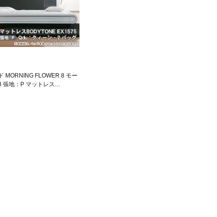
MORNING FLOWER 8 モー
 張地：P マットレス
X1575 クィーンdu Qdu 【受注