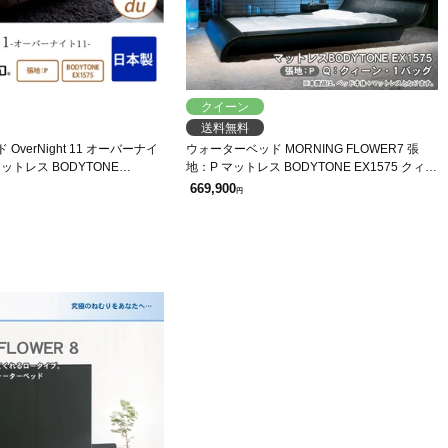
クイーン
送料無料
verNight 11 オーバーナイ
ウォーターベッド MORNING FLOWER7 張
マットレス BODYTONE
地：P マットレス BODYTONE EX1575 クィー
1du(Q1)
ン Q モーニングフラワー7 ローベッド 【受注
669,900
円
生産品】