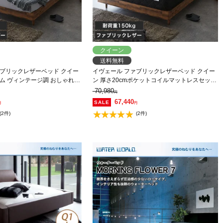
クイーン
送料無料
ァブリックレザーベッド クイー
イヴェール ファブリックレザーベッド クイー
ム ヴィンテージ調 おしゃれ
ン 厚さ20cmポケットコイルマットレスセット
】
木製 すのこ ベッド すのこベッド 【大型家具配
70,980
円
送】
67,440
円
円
(2件)
(2件)