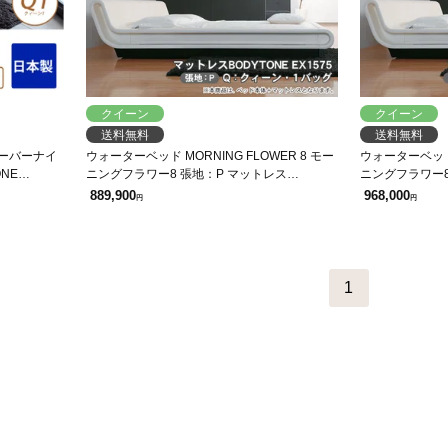
クイーン
クイーン
送料無料
送料無料
 オーバーナイ
ウォーターベッド MORNING FLOWER 8 モー
ウォーターベッド 
ONE
ニングフラワー8 張地：P マットレス
ニングフラワー8
BODYTONE EX1575 クィーン Q 【受注生産
BODYTONE E
889,900
968,000
円
円
品】
生産品】
1