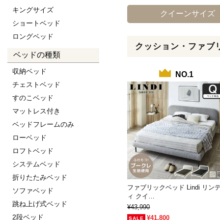
キングサイズ
クイーンサイズ
ショートベッド
ロングベッド
クッション・ファブ
ベッドの種類
収納ベッド
NO.1
チェストベッド
すのこベッド
マットレス付き
ベッドフレームのみ
ローベッド
ロフトベッド
システムベッド
折りたたみベッド
ファブリックベッド Lindi リン
ソファベッド
ィ クイ…
跳ね上げ式ベッド
¥43,990
2段ベッド
¥41,800