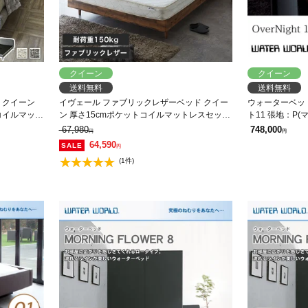
クイーン
クイーン
送料無料
送料無料
ィ クイーン
イヴェール ファブリックレザーベッド クイー
ウォーターベッド O
トコイルマット
ン 厚さ15cmポケットコイルマットレスセット
ト11 張地：P(
しい質感 ブ
木製 すのこ ベッド すのこベッド 【大型家具配
EX1575)クィーン
67,980
748,000
円
円
【大型家具
送】
64,590
円
(1件)