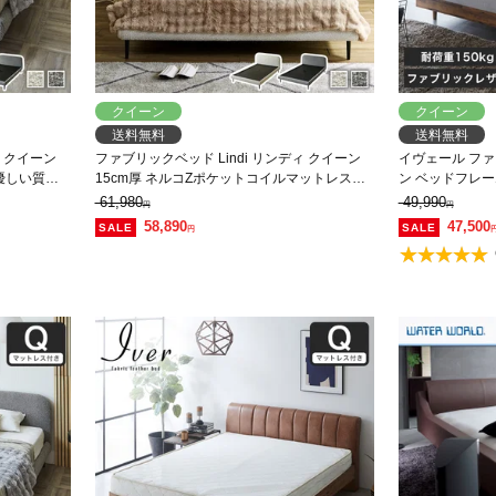
クイーン
クイーン
送料無料
送料無料
ィ クイーン
ファブリックベッド Lindi リンディ クイーン
イヴェール フ
優しい質感
15cm厚 ネルコZポケットコイルマットレスセ
ン ベッドフレー
ド
ット ふんわり&モコモコ 優しい質感 ブークレ
【大型家具配送
61,980
49,990
円
円
生地 ミニ脚付属ローベッド
58,890
47,500
円