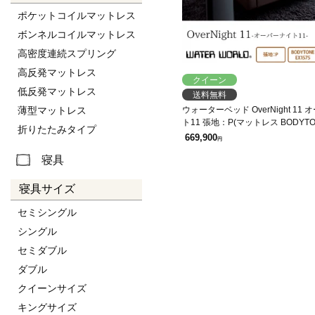
ポケットコイルマットレス
ボンネルコイルマットレス
高密度連続スプリング
高反発マットレス
クイーン
低反発マットレス
送料無料
薄型マットレス
ウォーターベッド OverNight 11
ト11 張地：P(マットレス BODYT
折りたたみタイプ
EX1575)クィーン1(Q1)ER
669,900
円
寝具
寝具サイズ
セミシングル
シングル
セミダブル
ダブル
クイーンサイズ
キングサイズ