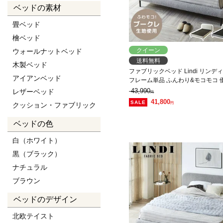
ベッドの素材
畳ベッド
檜ベッド
クイーン
ウォールナットベッド
送料無料
木製ベッド
ファブリックベッド Lindi リンデ
アイアンベッド
フレーム単品 ふんわり&モコモコ 
ブークレ生地 ミニ脚付属ローベッ
43,990
レザーベッド
円
41,800
円
クッション・ファブリック
ベッドの色
白（ホワイト）
黒（ブラック）
ナチュラル
ブラウン
ベッドのデザイン
北欧テイスト