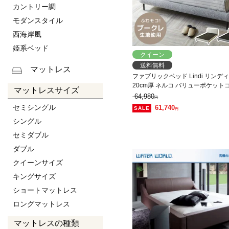
カントリー調
モダンスタイル
西海岸風
姫系ベッド
クイーン
送料無料
マットレス
ファブリックベッド Lindi リンデ
20cm厚 ネルコ バリューポケッ
マットレスサイズ
レスセット ふんわり&モコモコ 優
64,980
円
ークレ生地 ミニ脚付属ローベッド
セミシングル
61,740
円
配送】
シングル
セミダブル
ダブル
クイーンサイズ
キングサイズ
ショートマットレス
ロングマットレス
マットレスの種類