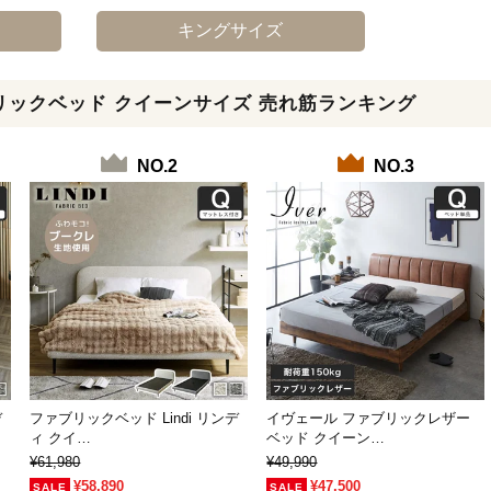
キングサイズ
リックベッド クイーンサイズ 売れ筋ランキング
NO.2
NO.3
デ
ファブリックベッド Lindi リンデ
イヴェール ファブリックレザー
ィ クイ…
ベッド クイーン…
¥61,980
¥49,990
¥58,890
¥47,500