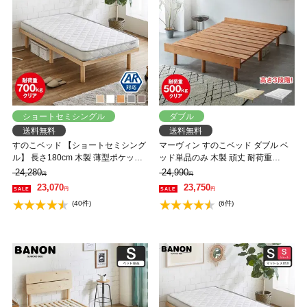
ショートセミシングル
ダブル
送料無料
送料無料
すのこベッド 【ショートセミシング
マーヴィン すのこベッド ダブル ベ
ル】 長さ180cm 木製 薄型ポケット
ッド単品のみ 木製 頑丈 耐荷重
コイルマットレスセット 耐荷重
500kg ヘッドレス 高さ3段階
24,280
24,990
円
円
350kg 組立簡単 高さ4段階 低ホルム
23,070
23,750
円
円
アルデヒド バノン【AR】
(40件)
(6件)