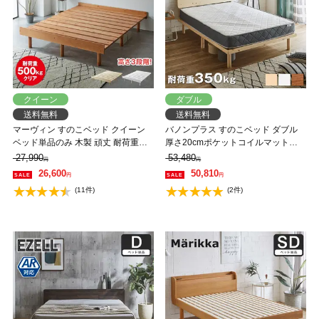
クイーン
ダブル
送料無料
送料無料
マーヴィン すのこベッド クイーン
バノンプラス すのこベッド ダブル
ベッド単品のみ 木製 頑丈 耐荷重
厚さ20cmポケットコイルマットレ
500kg ヘッドレス 高さ3段階 【大型
スセット 木製 耐荷重350kg 組立簡
27,990
53,480
円
円
家具配送】
単 棚付き コンセント 高さ4段階
26,600
50,810
円
円
【大型家具配送】
(11件)
(2件)