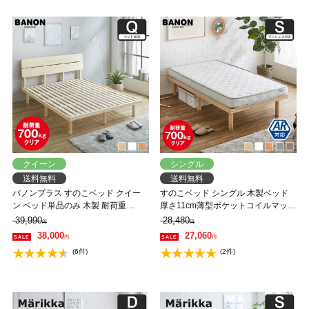
クイーン
シングル
送料無料
送料無料
バノンプラス すのこベッド クイー
すのこベッド シングル 木製ベッド
ン ベッド単品のみ 木製 耐荷重
厚さ11cm薄型ポケットコイルマット
350kg 組立簡単 棚付き コンセント
レス付き ポケットコイルマットレス
39,990
28,480
円
円
高さ4段階 【大型家具配送】
かため 組立簡単 ヘッドレス 一人暮
38,000
27,060
円
円
らし 北欧 低ホルムアルデヒド バノ
(6件)
(2件)
ン【AR】