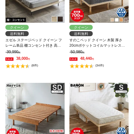
クイーン
クイーン
送料無料
送料無料
エゼル ステージベッド クイーン フ
すのこベッド クイーン 木製 厚さ
レーム単品 棚コンセント付き 高さ
20cmポケットコイルマットレスセ
２段階調整 すのこベッド ステージ
ット 耐荷重350kg ヘッドレス 高さ4
39,990
50,980
円
円
ベッド 脚付きベッド 【大型家具配
段階 低ホルムアルデヒド バノン
38,000
48,440
円
円
送】
【AR】 【大型家具配送】
(8件)
(34件)