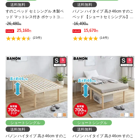
送料無料
送料無料
すのこベッド セミシングル 木製ベ
バノン ハイタイプ 高さ46cm すのこ
ッド マットレス付き ポケットコイ
ベッド 【ショートセミシングル】
ルマットレス ふつう 組立簡単 ヘッ
長さ180cm 木製 ベッドフレーム 耐
26,480
16,490
円
円
ドレス 一人暮らし 北欧 低ホルムア
荷重350kg 組立簡単 低ホルムアルデ
25,160
15,670
円
円
ルデヒド バノン【AR】
ヒド
(23件)
(14件)
ショートシングル
ショートシングル
送料無料
送料無料
バノン ハイタイプ 高さ46cm すのこ
バノン ハイタイプ 高さ46cm すのこ