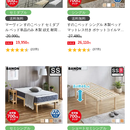
セミダブル
シングル
送料無料
送料無料
マーヴィン すのこベッド セミダブ
すのこベッド シングル 木製ベッド
ル ベッド単品のみ 木製 頑丈 耐荷重
マットレス付き ポケットコイルマッ
500kg ヘッドレス 高さ3段階
トレス かため 組立簡単 ヘッドレス
20,990
27,480
円
円
一人暮らし 北欧 低ホルムアルデヒ
19,950
26,110
円
円
ド バノン【AR】
(22件)
(37件)
セミシングル
ショートセミシングル