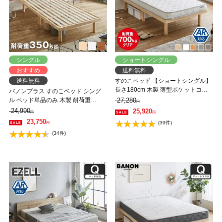
シングル
ショートシングル
おすすめ
送料無料
送料無料
すのこベッド 【ショートシングル】
長さ180cm 木製 薄型ポケットコイ
バノンプラス すのこベッド シング
ルマットレスセット 耐荷重350kg 組
ル ベッド単品のみ 木製 耐荷重
27,280
円
立簡単 高さ4段階 低ホルムアルデヒ
350kg 組立簡単 棚付き コンセント
24,990
25,920
円
円
ド バノン【AR】
高さ4段階 【大型家具配送】
23,750
(39件)
円
(34件)