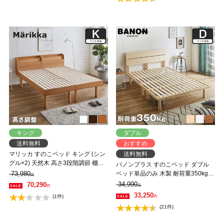
キング
ダブル
送料無料
おすすめ
マリッカ すのこベッド キング (シン
送料無料
グル×2) 天然木 高さ3段階調節 棚・
バノンプラス すのこベッド ダブル
コンセント付き ナチュラル ホワイ
73,980
ベッド単品のみ 木製 耐荷重350kg
円
ト ブラウン 北欧調 【フレームの
組立簡単 棚付き コンセント 高さ4段
34,990
70,290
円
円
み】 【大型家具配送】
階 【大型家具配送】
33,250
(1件)
円
(21件)