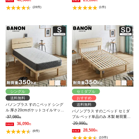
円
円
バノン【AR】 【大型家具配送】
単 低ホルムアルデヒド
(28件)
(1件)
シングル
セミダブル
送料無料
おすすめ
バノンプラス すのこベッド シング
送料無料
ル 厚さ20cmポケットコイルマット
バノンプラス すのこベッド セミダ
レスセット 木製 耐荷重350kg 組立
37,980
ブル ベッド単品のみ 木製 耐荷重
円
簡単 棚付き コンセント 高さ4段階
350kg 組立簡単 棚付き コンセント
29,990
36,090
円
円
【大型家具配送】
高さ4段階 【大型家具配送】
28,500
(6件)
円
(10件)