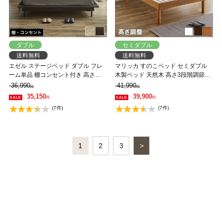
ダブル
セミダブル
送料無料
送料無料
エゼル ステージベッド ダブル フレ
マリッカ すのこベッド セミダブル
ーム単品 棚コンセント付き 高さ２
木製ベッド 天然木 高さ3段階調節
段階調整 すのこベッド ステージベ
棚・コンセント付き ナチュラル ホ
36,990
41,990
円
円
ッド 脚付きベッド フロアベッド
ワイト ブラウン 北欧調 【フレーム
35,150
39,900
円
円
【大型家具配送】
のみ】 【大型家具配送】
(7件)
(7件)
1
2
3
>