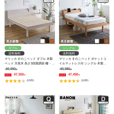
ダブル
シングル
送料無料
送料無料
マリッカ すのこベッド ダブル 木製
マリッカ すのこベッド ポケットコ
ベッド 天然木 高さ3段階調節 棚・コ
イルマットレス付 シングル 木製ベ
ンセント付き ナチュラル ホワイト
ッド 天然木 高さ3段階調節 棚・コン
49,990
49,980
円
円
ブラウン 北欧調 【フレームのみ】
セント付き ナチュラル ホワイト ブ
47,500
47,490
円
円
【大型家具配送】
ラウン 北欧調 【大型家具配送】
(15件)
(10件)