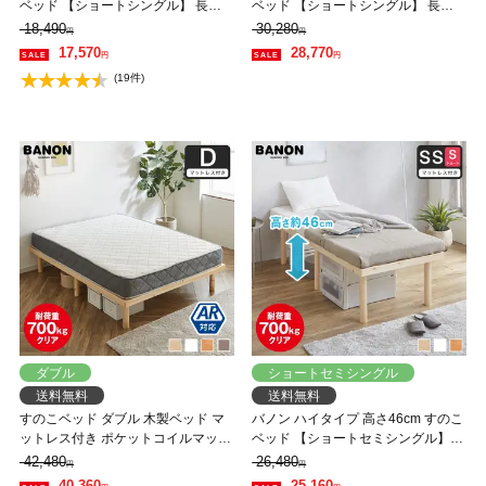
ベッド 【ショートシングル】 長さ
ベッド 【ショートシングル】 長さ
180cm 木製 ベッドフレーム 耐荷重
180cm 木製 三つ折りウレタンマッ
18,490
30,280
円
円
350kg 組立簡単 低ホルムアルデヒド
トレス付き 耐荷重350kg 組立簡単
17,570
28,770
円
円
低ホルムアルデヒド
(19件)
ダブル
ショートセミシングル
送料無料
送料無料
すのこベッド ダブル 木製ベッド マ
バノン ハイタイプ 高さ46cm すのこ
ットレス付き ポケットコイルマット
ベッド 【ショートセミシングル】
レス ふつう 組立簡単 ヘッドレス 一
長さ180cm 木製 三つ折りウレタン
42,480
26,480
円
円
人暮らし 北欧 低ホルムアルデヒド
マットレス付き 耐荷重350kg 組立簡
40,360
25,160