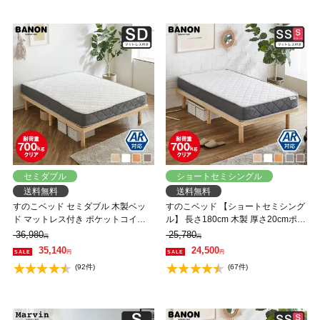
セミダブル
ショートセミシングル
送料無料
送料無料
すのこベッド セミダブル 木製ベッ
すのこベッド 【ショートセミシング
ド マットレス付き ポケットコイル
ル】 長さ180cm 木製 厚さ20cmポケ
マットレス ふつう 組立簡単 ヘッド
ットコイルマットレスセット 耐荷重
36,980
25,780
円
円
レス 一人暮らし 北欧 低ホルムアル
350kg 組立簡単 高さ4段階 低ホルム
35,140
24,500
円
円
デヒド バノン【AR】 【大型家具配
アルデヒド バノン【AR】
(92件)
(67件)
送】