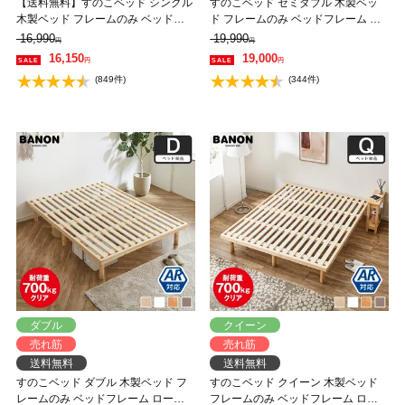
【送料無料】すのこベッド シングル
すのこベッド セミダブル 木製ベッ
木製ベッド フレームのみ ベッドフ
ド フレームのみ ベッドフレーム ロ
レーム ローベッド 高さ調整 組立簡
ーベッド 高さ調整 組立簡単 ヘッド
16,990
19,990
円
円
単 ヘッドレス 一人暮らし 北欧 低ホ
レス 一人暮らし 北欧 低ホルムアル
16,150
19,000
円
円
ルムアルデヒド バノン【AR】
デヒド バノン【AR】 【大型家具配
(849件)
(344件)
送】
ダブル
クイーン
売れ筋
売れ筋
送料無料
送料無料
すのこベッド ダブル 木製ベッド フ
すのこベッド クイーン 木製ベッド
レームのみ ベッドフレーム ローベ
フレームのみ ベッドフレーム ロー