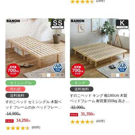
(28件)
セミシングル
キング
売れ筋
送料無料
送料無料
すのこベッド キング 幅180cm 木製
ベッドフレーム 耐荷重350kg 高さ4
すのこベッド セミシングル 木製ベ
段階 低ホルムアルデヒド バノン
ッド フレームのみ ベッドフレーム
32,990
円
【AR】 【大型家具配送】
ローベッド 高さ調整 組立簡単 ヘッ
14,990
31,350
円
円
ドレス 一人暮らし 北欧 低ホルムア
14,250
(44件)
円
ルデヒド バノン【AR】
(66件)