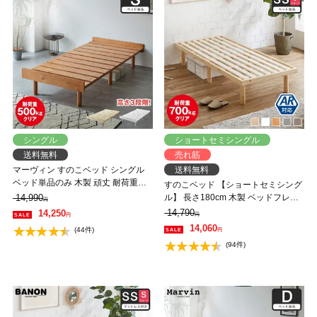
シングル
ショートセミシングル
送料無料
売れ筋
マーヴィン すのこベッド シングル
送料無料
ベッド単品のみ 木製 頑丈 耐荷重
すのこベッド 【ショートセミシング
500kg ヘッドレス 高さ3段階
14,990
ル】 長さ180cm 木製 ベッドフレー
円
ム 耐荷重350kg 組立簡単 高さ4段階
14,790
14,250
円
円
低ホルムアルデヒド バノン【AR】
14,060
(44件)
円
(94件)