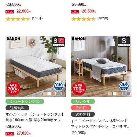
ッド 高さ調整 組立簡単 ヘッドレス
ベッド 高さ調整 組立簡単 ヘッドレ
23,990
29,990
円
円
一人暮らし 北欧 低ホルムアルデヒ
ス 一人暮らし 北欧 低ホルムアルデ
22,800
28,500
円
円
ド バノン【AR】 【大型家具配送】
ヒド バノン【AR】 【大型家具配
(156件)
(182件)
送】
ショートシングル
シングル
送料無料
売れ筋
すのこベッド 【ショートシングル】
送料無料
長さ180cm 木製 厚さ20cmポケット
すのこベッド シングル 木製ベッド
コイルマットレスセット 耐荷重
29,280
マットレス付き ポケットコイルマッ
円
350kg 組立簡単 高さ4段階 低ホルム
トレス ふつう 組立簡単 ヘッドレス
29,980
27,820
円
円
アルデヒド バノン【AR】