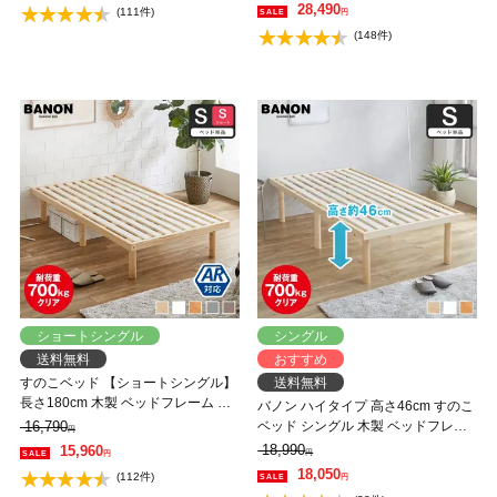
一人暮らし 北欧 低ホルムアルデヒ
28,490
(111件)
円
ド バノン【AR】
(148件)
ショートシングル
シングル
送料無料
おすすめ
すのこベッド 【ショートシングル】
送料無料
長さ180cm 木製 ベッドフレーム 耐
バノン ハイタイプ 高さ46cm すのこ
荷重350kg 組立簡単 高さ4段階 低ホ
16,790
ベッド シングル 木製 ベッドフレー
円
ルムアルデヒド バノン【AR】
ム 耐荷重350kg 組立簡単 低ホルム
18,990
15,960
円
円
アルデヒド
18,050
(112件)
円