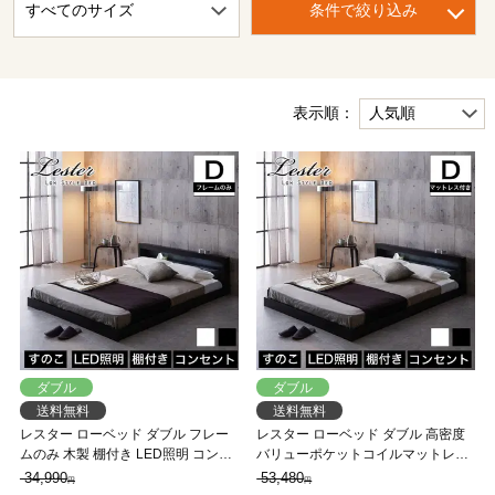
条件で絞り込み
表示順：
ダブル
ダブル
送料無料
送料無料
レスター ローベッド ダブル フレー
レスター ローベッド ダブル 高密度
ムのみ 木製 棚付き LED照明 コンセ
バリューポケットコイルマットレス
ント すのこ ブラック ホワイト | す
付き 木製 棚付き LED照明 コンセン
34,990
53,480
円
円
のこベッド ベッド 【大型家具配
ト すのこ ブラック ホワイト | 【大