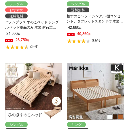
シングル
シングル
おすすめ
送料無料
送料無料
檜すのこベッド シングル 棚コンセ
ント、タブレットスタンド付 木製ベ
バノンプラス すのこベッド シング
ッド フレームのみ 総檜 床面高さ4段
ル ベッド単品のみ 木製 耐荷重
42,990
円
階調節 湿気を上手ににがすのこ床板
350kg 組立簡単 棚付き コンセント
24,990
40,850
円
円
高さ4段階 【大型家具配送】
23,750
(32件)
円
(34件)
シングル
キング