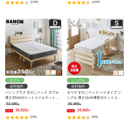
(15件)
(10件)
ダブル
シングル
送料無料
送料無料
バノンプラス すのこベッド ダブル
セリヤ すのこベッド ハイタイプ シ
厚さ20cmポケットコイルマットレ
ングル 厚さ11cm薄型ポケットコイ
スセット 木製 耐荷重350kg 組立簡
ルマットレスセット 木製 棚付き 高
53,480
36,480
円
円
単 棚付き コンセント 高さ4段階
さ調節可能 サイドガード付き コン
50,810
34,660
円
円
【大型家具配送】
セント 【大型家具配送】
(2件)
(6件)