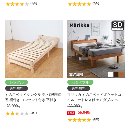
(1件)
(5件)
シングル
セミダブル
送料無料
送料無料
すのこベッド シングル 高さ3段階調
マリッカ すのこベッド ポケットコ
整 棚付き コンセント付き 宮付き 国
イルマットレス付 セミダブル 木製
産ひのき使用 天然木製 高さ調節が
ベッド 天然木 高さ3段階調節 棚・コ
28,990
58,980
円
円
できるベッド ベッドフレーム
ンセント付き ナチュラル ホワイト
56,040
(3件)
円
ブラウン 北欧調 【大型家具配送】
(4件)