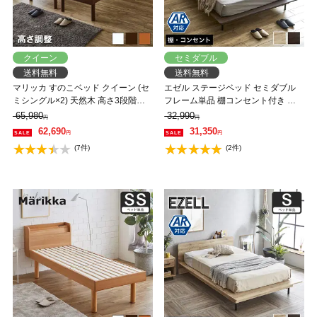
クイーン
セミダブル
送料無料
送料無料
マリッカ すのこベッド クイーン (セ
エゼル ステージベッド セミダブル
ミシングル×2) 天然木 高さ3段階調
フレーム単品 棚コンセント付き 高
節 棚・コンセント付き ナチュラル
さ２段階調整 すのこベッド ステー
65,980
32,990
円
円
ホワイト ブラウン 北欧調 【フレー
ジベッド 脚付きベッド 【大型家具
62,690
31,350
円
円
ムのみ】 【大型家具配送】
配送】
(7件)
(2件)