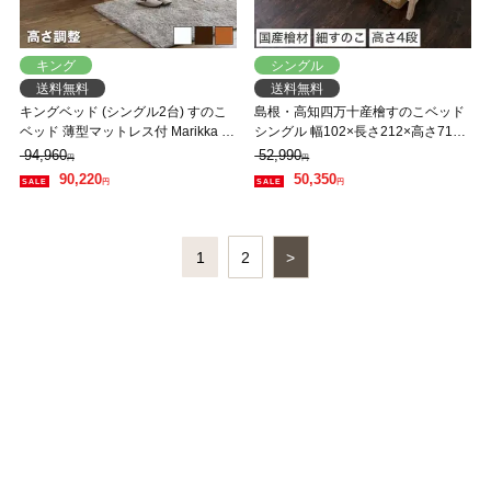
キング
シングル
送料無料
送料無料
キングベッド (シングル2台) すのこ
島根・高知四万十産檜すのこベッド
ベッド 薄型マットレス付 Marikka マ
シングル 幅102×長さ212×高さ71cm
リッカ タモ天然木 本棚付き 高さ3段
国産 ひのき 宮付き コンセント2口付
94,960
52,990
円
円
階調節可能 白 ホワイト 【大型家具
き 高さ4段階調節 木製
90,220
50,350
円
円
配送】
1
2
>