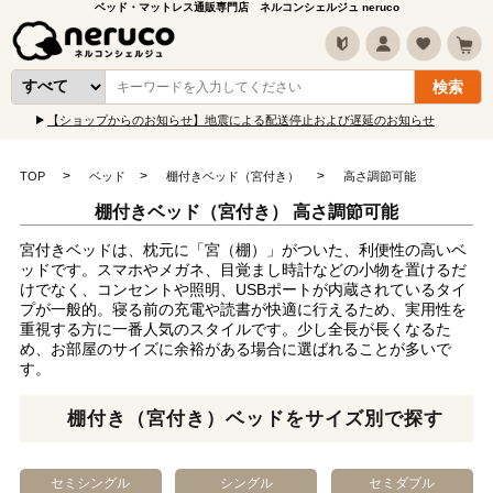
ベッド・マットレス通販専門店 ネルコンシェルジュ neruco
【ショップからのお知らせ】地震による配送停止および遅延のお知らせ
TOP
ベッド
棚付きベッド（宮付き）
高さ調節可能
棚付きベッド（宮付き） 高さ調節可能
宮付きベッドは、枕元に「宮（棚）」がついた、利便性の高いベ
ッドです。スマホやメガネ、目覚まし時計などの小物を置けるだ
けでなく、コンセントや照明、USBポートが内蔵されているタイ
プが一般的。寝る前の充電や読書が快適に行えるため、実用性を
重視する方に一番人気のスタイルです。少し全長が長くなるた
め、お部屋のサイズに余裕がある場合に選ばれることが多いで
す。
棚付き（宮付き）ベッドをサイズ別で探す
セミシングル
シングル
セミダブル