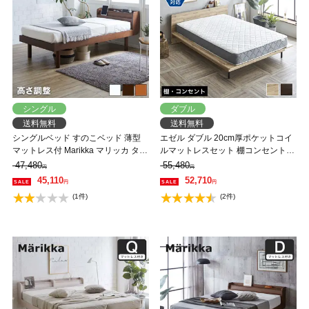
シングル
ダブル
送料無料
送料無料
シングルベッド すのこベッド 薄型
エゼル ダブル 20cm厚ポケットコイ
マットレス付 Marikka マリッカ タモ
ルマットレスセット 棚コンセント付
天然木 本棚付き 高さ3段階調節可能
き 高さ２段階調整 すのこベッド ス
47,480
55,480
円
円
白 ホワイト ナチュラル 【大型家具
テージベッド 脚付きベッド 【大型
45,110
52,710
円
円
配送】
家具配送】
(1件)
(2件)