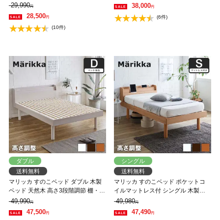
高さ4段階 【大型家具配送】
350kg 組立簡単 棚付き コンセント
29,990
38,000
円
円
高さ4段階 【大型家具配送】
28,500
(6件)
円
(10件)
ダブル
シングル
送料無料
送料無料
マリッカ すのこベッド ダブル 木製
マリッカ すのこベッド ポケットコ
ベッド 天然木 高さ3段階調節 棚・コ
イルマットレス付 シングル 木製ベ
ンセント付き ナチュラル ホワイト
ッド 天然木 高さ3段階調節 棚・コン
49,990
49,980
円
円
ブラウン 北欧調 【フレームのみ】
セント付き ナチュラル ホワイト ブ
47,500
47,490
円
円
【大型家具配送】
ラウン 北欧調 【大型家具配送】