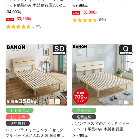
レスセット 木製 耐荷重350kg 組立
ベッド単品のみ 木製 耐荷重350kg
37,980
円
簡単 棚付き コンセント 高さ4段階
組立簡単 棚付き コンセント 高さ4段
34,990
36,090
円
円
【大型家具配送】
階 【大型家具配送】
33,250
(6件)
円
(21件)
セミダブル
クイーン
おすすめ
送料無料
送料無料
バノンプラス すのこベッド クイー
ン ベッド単品のみ 木製 耐荷重
バノンプラス すのこベッド セミダ
350kg 組立簡単 棚付き コンセント
ブル ベッド単品のみ 木製 耐荷重
39,990
円