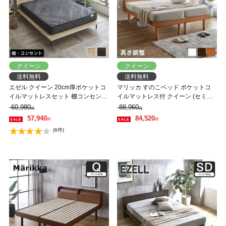
クイーン
クイーン
送料無料
送料無料
エゼル クイーン 20cm厚ポケットコ
マリッカ すのこベッド ポケットコ
イルマットレスセット 棚コンセント
イルマットレス付 クイーン (セミシ
付き 高さ２段階調整 すのこベッド
ングル×2) 木製ベッド 天然木 高さ3
60,980
88,960
円
円
ステージベッド 脚付きベッド 【大
段階調節 棚・コンセント付き ナチ
57,940
84,520
円
円
型家具配送】
ュラル ホワイト ブラウン 北欧調
(6件)
【大型家具配送】