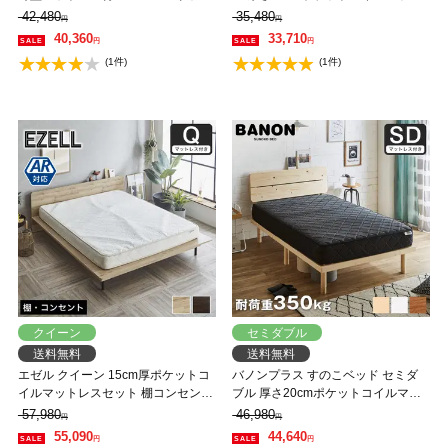
タモ天然木 本棚付き 高さ3段階調節
レスセット 木製 耐荷重350kg 組立
42,480
35,480
円
円
可能 白 ホワイト ナチュラル 【大型
簡単 棚付き コンセント 高さ4段階
40,360
33,710
円
円
家具配送】
【大型家具配送】
(1件)
(1件)
クイーン
セミダブル
送料無料
送料無料
エゼル クイーン 15cm厚ポケットコ
バノンプラス すのこベッド セミダ
イルマットレスセット 棚コンセント
ブル 厚さ20cmポケットコイルマッ
付き 高さ２段階調整 すのこベッド
トレスセット 木製 耐荷重350kg 組
57,980
46,980
円
円
ステージベッド 脚付きベッド 【大
立簡単 棚付き コンセント 高さ4段階
55,090
44,640
円
円
型家具配送】
【大型家具配送】