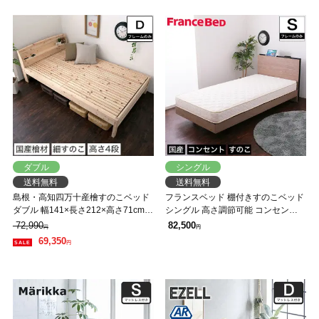
ダブル
シングル
送料無料
送料無料
島根・高知四万十産檜すのこベッド
フランスベッド 棚付きすのこベッド
ダブル 幅141×長さ212×高さ71cm
シングル 高さ調節可能 コンセント
国産 ひのき 宮付き コンセント2口付
付き 脚付きベッド スリム棚 タブレ
72,990
82,500
円
円
き 高さ4段階調節 木製
ットスタンド スマホスタンド
69,350
円