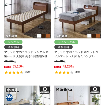
シングル
セミシングル
送料無料
送料無料
マリッカ すのこベッド シングル 木
マリッカ すのこベッド ポケットコ
製ベッド 天然木 高さ3段階調節 棚・
イルマットレス付 セミシングル 木
コンセント付き ナチュラル ホワイ
製ベッド 天然木 高さ3段階調節 棚・
36,990
44,480
円
円
ト ブラウン 北欧調 【フレームの
コンセント付き ナチュラル ホワイ
35,150
42,260
円
円
み】 【大型家具配送】
ト ブラウン 北欧調 【大型家具配
(38件)
(2件)
送】