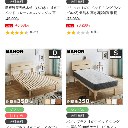
送料無料
送料無料
島根県産天然木檜（ひのき） すのこ
マリッカ すのこベッド キング (シン
ベッド フレームのみ シングル 宮付
グル×2) 天然木 高さ3段階調節 棚・
き 国産 ヒノキ 2口コンセント付き
コンセント付き ナチュラル ホワイ
45,990
73,980
円
円
高さ4段階調節 送料無料
ト ブラウン 北欧調 【フレームの
43,691
70,290
円
円
み】 【大型家具配送】
(42件)
(1件)
ダブル
シングル
おすすめ
送料無料
送料無料
バノンプラス すのこベッド シング
ル 厚さ20cmポケットコイルマット
バノンプラス すのこベッド ダブル