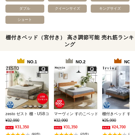
ダブル
クイーンサイズ
キングサイズ
ショート
棚付きベッド（宮付き） 高さ調節可能 売れ筋ランキ
ング
NO.1
NO.2
NO.3
zesto ゼスト 棚・USBコンセント・引…
マーヴィン すのこベッド 棚コンセント付き 
棚付きベッド す
¥32,990
¥32,990
¥25,990
¥31,350
¥31,350
¥24,700
(90件)
(25件)
(40