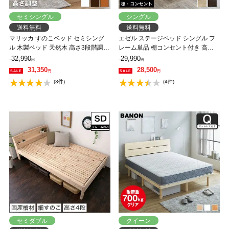
セミシングル
シングル
送料無料
送料無料
マリッカ すのこベッド セミシング
エゼル ステージベッド シングル フ
ル 木製ベッド 天然木 高さ3段階調節
レーム単品 棚コンセント付き 高さ
棚・コンセント付き ナチュラル ホ
２段階調整 すのこベッド ステージ
32,990
29,990
円
円
ワイト ブラウン 北欧調 【フレーム
ベッド 脚付きベッド 【大型家具配
31,350
28,500
円
円
のみ】 【大型家具配送】
送】
(3件)
(4件)
セミダブル
クイーン