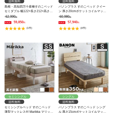
送料無料
送料無料
島根・高知四万十産檜すのこベッド
バノンプラス すのこベッド クイー
セミダブル 幅122×長さ212×高さ
ン 厚さ20cmポケットコイルマット
71cm 国産 ひのき 宮付き コンセン
レスセット 木製 耐荷重350kg 組立
62,990
60,980
円
円
ト2口付き 高さ4段階調節 木製
簡単 棚付き コンセント 高さ4段階
59,850
57,940
円
円
【大型家具配送】
(1件)
(4件)
セミシングル
シングル
送料無料
送料無料
セミシングルベッド すのこベッド
バノンプラス すのこベッド シング
薄型マットレス付 Marikka マリッカ
ル 厚さ15cmポケットコイルマット