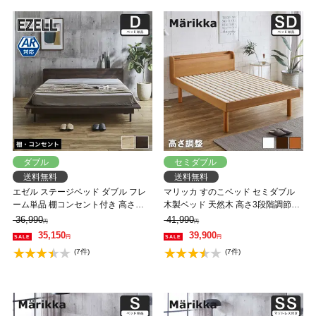
ダブル
セミダブル
送料無料
送料無料
エゼル ステージベッド ダブル フレ
マリッカ すのこベッド セミダブル
ーム単品 棚コンセント付き 高さ２
木製ベッド 天然木 高さ3段階調節
段階調整 すのこベッド ステージベ
棚・コンセント付き ナチュラル ホ
36,990
41,990
円
円
ッド 脚付きベッド フロアベッド
ワイト ブラウン 北欧調 【フレーム
35,150
39,900
円
円
【大型家具配送】
のみ】 【大型家具配送】
(7件)
(7件)