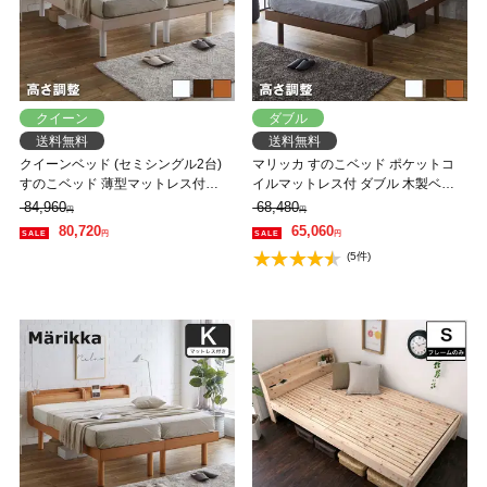
クイーン
ダブル
送料無料
送料無料
クイーンベッド (セミシングル2台)
マリッカ すのこベッド ポケットコ
すのこベッド 薄型マットレス付
イルマットレス付 ダブル 木製ベッ
Marikka マリッカ タモ天然木 本棚付
ド 天然木 高さ3段階調節 棚・コンセ
84,960
68,480
円
円
き 高さ3段階調節可能 白 【大型家具
ント付き ナチュラル ホワイト ブラ
80,720
65,060
円
円
配送】
ウン 北欧調 【大型家具配送】
(5件)