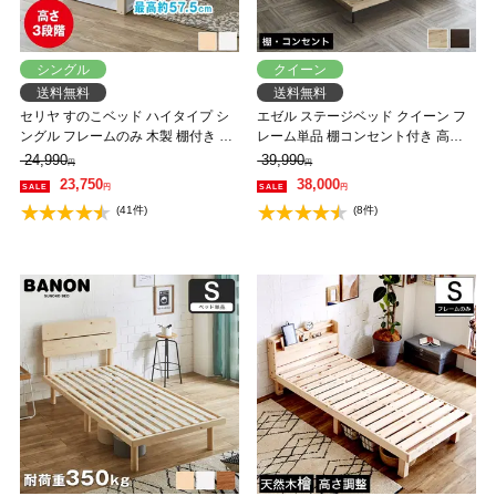
シングル
クイーン
送料無料
送料無料
セリヤ すのこベッド ハイタイプ シ
エゼル ステージベッド クイーン フ
ングル フレームのみ 木製 棚付き 高
レーム単品 棚コンセント付き 高さ
さ調節可能 サイドガード付き コン
２段階調整 すのこベッド ステージ
24,990
39,990
円
円
セント 【大型家具配送】
ベッド 脚付きベッド 【大型家具配
23,750
38,000
円
円
送】
(41件)
(8件)