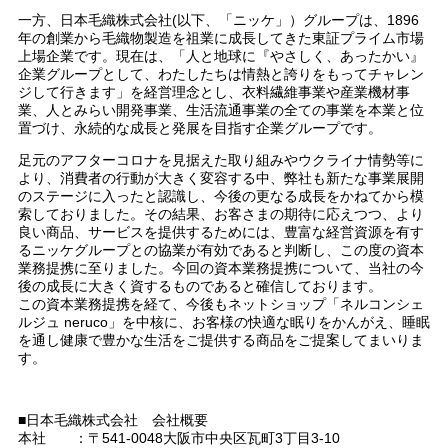
一方、日本毛織株式会社(以下、「ニッケ」）グループは、1896
年の創業から毛織物製造を祖業に成長してきた東証プライム市場
上場企業です。現在は、「人と地球に『やさしく、あったかい』
企業グループとして、わたしたちは情熱と誇りをもってチャレン
ジして行きます」を経営理念とし、衣料繊維事業や産業機材事
業、人とみらい開発事業、生活流通事業の全ての事業を本業と位
置づけ、永続的な成長と発展を目指す企業グループです。
足元のアフターコロナを見据えた取り組みやウクライナ情勢等に
より、消費者の行動が大きく変容する中、弊社も新たな事業展開
のステージに入ったと認識し、今後の更なる成長をかねてから模
索しておりました。その結果、お客さまの期待に応えつつ、より
良い商品、サービスを提供するためには、豊富な経営資源を有す
るニッケグループとの協業が有効であると判断し、この度の資本
業務提携に至りました。今回の資本業務提携について、当社の今
後の成長に大きく資するものであると確信しております。
この資本業務提携を経て、今後もネットショップ「ネルコンシェ
ルジュ neruco」を中核に、お客様の快適な眠りをかんがえ、睡眠
を通し健康で豊かな生活をご提供する商品をご提案してまいりま
す。
■日本毛織株式会社 会社概要
本社 ：〒541-0048大阪市中央区瓦町3丁目3-10