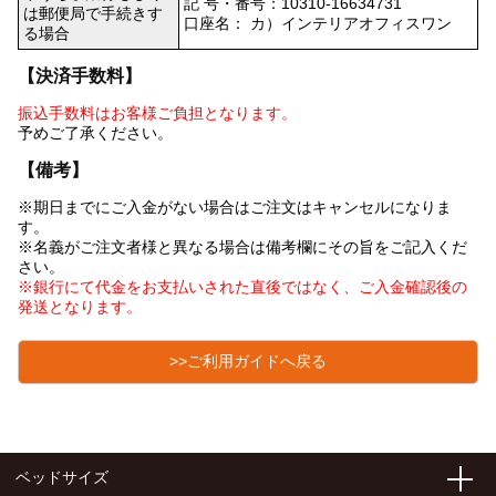
記 号・番号：10310-16634731
は郵便局で手続きす
口座名： カ）インテリアオフィスワン
る場合
決済手数料
振込手数料はお客様ご負担となります。
予めご了承ください。
備考
※期日までにご入金がない場合はご注文はキャンセルになりま
す。
※名義がご注文者様と異なる場合は備考欄にその旨をご記入くだ
さい。
※銀行にて代金をお支払いされた直後ではなく、ご入金確認後の
発送となります。
>>ご利用ガイドへ戻る
ベッドサイズ