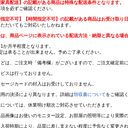
型家具配送】の記載がある商品は特殊な配送条件となります。
事項を必ずご確認ください。
時指定不可】【時間指定不可】の記載がある商品はお受け取り
いただいてもご対応いたしかねます。
合は、商品ページに表示されている配送方法・納期と異なる場
1か月半程度となります。
指定は承ることが出来ません。予めご了承ください。
などは、ご注文時「備考欄」がございますので、ご注文確定前
ービスは行っておりません。
ッセージカードの封入はお受けしておりません。
利用の決済により異なります。詳細は
領収書について
をご確認
文については、休業明け順次ご対応させていただきます。
商品画像はお使いのモニター設定、お部屋の照明等により実際
は入荷時期により、品質に差し支えない程度に予告なく変更さ