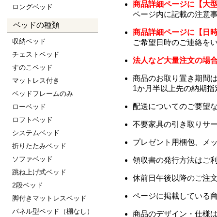
商品詳細ページに【大
ロングベッド
ページ内に記載の注意
ベッドの種類
商品詳細ページに【日
収納ベッド
ご希望日時のご連絡を
チェストベッド
法人など大量注文の場
すのこベッド
商品のお取り置き期間は
マットレス付き
1か月半以上先の納期
ベッドフレームのみ
配送についてのご要望
ローベッド
ロフトベッド
不要家具の引き取りサ
システムベッド
プレゼント用梱包、メ
折りたたみベッド
ソファベッド
領収書の発行方法はご
跳ね上げ式ベッド
休前日午後以降のご注
2段ベッド
ページに掲載している
脚付きマットレスベッド
パネル型ベッド（棚なし）
商品のデザイン・仕様