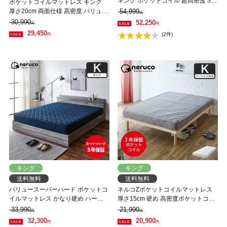
キング ポケットコイル 超高密度 3ゾ
ポケットコイルマットレス キング
ーン 高反発 硬め 抗菌 防ダニ 防臭
厚さ20cm 両面仕様 高密度 バリュー
54,990
円
消臭 ハイカウント コイル数3192個
ベッドコンシェルジュ マットレス
30,990
52,250
円
円
マットレス
抗菌防臭 防ダニ
29,450
(2件)
円
キング
キング
送料無料
送料無料
バリュースーパーハード ポケットコ
ネルコZポケットコイルマットレス
イルマットレス かなり硬め ハード
厚さ15cm 硬め 高密度ポケットコイ
マットレス キング 3Dメッシュ
ルマットレス キング 体圧分散 ハー
33,990
21,990
円
円
neruco オリジナルマットレス マッ
ドタイプマットレス
32,300
20,900
円
円
トレス ベットマット ポケットコイ