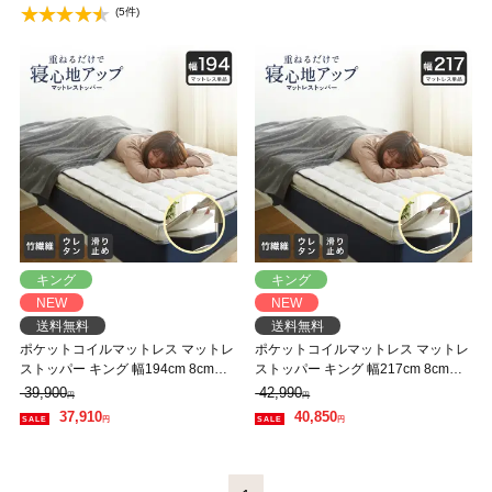
(5件)
ル マット 帝人マイティトップ 抗菌
防臭
キング
キング
NEW
NEW
送料無料
送料無料
ポケットコイルマットレス マットレ
ポケットコイルマットレス マットレ
ストッパー キング 幅194cm 8cm厚
ストッパー キング 幅217cm 8cm厚
薄型 洗えるカバー ウレタン 体圧分
薄型 洗えるカバー ウレタン 体圧分
39,900
42,990
円
円
散 竹繊維 消臭 抗菌 やわらか ホワイ
散 竹繊維 消臭 抗菌 やわらか ホワイ
37,910
40,850
円
円
ト 【大型家具配送】
ト 【大型家具配送】