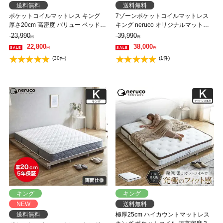
送料無料
送料無料
ポケットコイルマットレス キング
7ゾーンポケットコイルマットレス
厚さ20cm 高密度 バリュー ベッドコ
キング neruco オリジナルマットレ
ンシェルジュ マットレス 抗菌防臭
ス マットレス ベットマット ポケッ
23,990
39,990
円
円
防ダニ
トコイル マット 抗菌防臭 両面仕様
22,800
38,000
円
円
(30件)
(1件)
キング
キング
NEW
送料無料
送料無料
極厚25cm ハイカウントマットレス