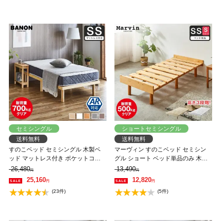
セミシングル
ショートセミシングル
送料無料
送料無料
すのこベッド セミシングル 木製ベ
マーヴィン すのこベッド セミシン
ッド マットレス付き ポケットコイ
グル ショート ベッド単品のみ 木製
ルマットレス ふつう 組立簡単 ヘッ
頑丈 耐荷重500kg ヘッドレス 高さ3
26,480
13,490
円
円
ドレス 一人暮らし 北欧 低ホルムア
段階
25,160
12,820
円
円
ルデヒド バノン【AR】
(23件)
(5件)