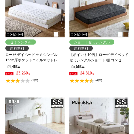
セミシングル
ショートセミシングル
送料無料
送料無料
ローゼ デイベッド セミシングル
【ポイント10倍】ローゼ デイベッド
15cm厚ポケットコイルマットレス
セミシングルショート 棚 コンセン
セット 棚 コンセント付き すのこベ
ト付き すのこベッド 20cm厚ポケッ
24,480
25,580
円
円
ッド セミシングルベッドローベッド
トコイルマットレスセット ショート
23,260
24,310
円
円
サイズ
(1件)
(4件)