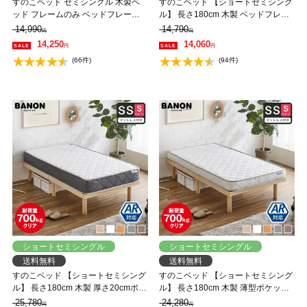
すのこベッド セミシングル 木製ベ
すのこベッド 【ショートセミシング
ッド フレームのみ ベッドフレーム
ル】 長さ180cm 木製 ベッドフレー
ローベッド 高さ調整 組立簡単 ヘッ
ム 耐荷重350kg 組立簡単 高さ4段階
14,990
14,790
円
円
ドレス 一人暮らし 北欧 低ホルムア
低ホルムアルデヒド バノン【AR】
14,250
14,060
円
円
ルデヒド バノン【AR】
(66件)
(94件)
ショートセミシングル
ショートセミシングル
送料無料
送料無料
すのこベッド 【ショートセミシング
すのこベッド 【ショートセミシング
ル】 長さ180cm 木製 厚さ20cmポケ
ル】 長さ180cm 木製 薄型ポケット
ットコイルマットレスセット 耐荷重
コイルマットレスセット 耐荷重
25,780
24,280
円
円