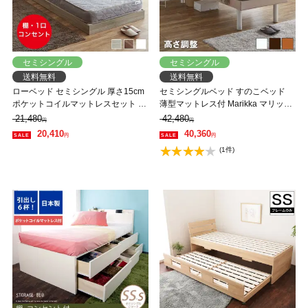
セミシングル
セミシングル
送料無料
送料無料
ローベッド セミシングル 厚さ15cm
セミシングルベッド すのこベッド
ポケットコイルマットレスセット 木
薄型マットレス付 Marikka マリッカ
製 棚付き コンセント すのこ ベッド
タモ天然木 本棚付き 高さ3段階調節
21,480
42,480
円
円
フロアベッド
可能 白 ホワイト ナチュラル 【大型
20,410
40,360
円
円
家具配送】
(1件)