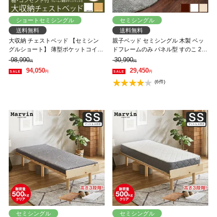
ショートセミシングル
セミシングル
送料無料
送料無料
大収納 チェストベッド 【セミシン
親子ベッド セミシングル 木製 ベッ
グルショート】 薄型ポケットコイル
ドフレームのみ パネル型 すのこ 2段
マットレス付引出し６杯 長尺物収納
キャスター 収納 【大型家具配送】
98,990
30,990
円
円
もOK 木製 お部屋が片付く収納付き
94,050
29,450
円
円
ベッド 奥行短め ショートベッド
(6件)
セミシングル
セミシングル