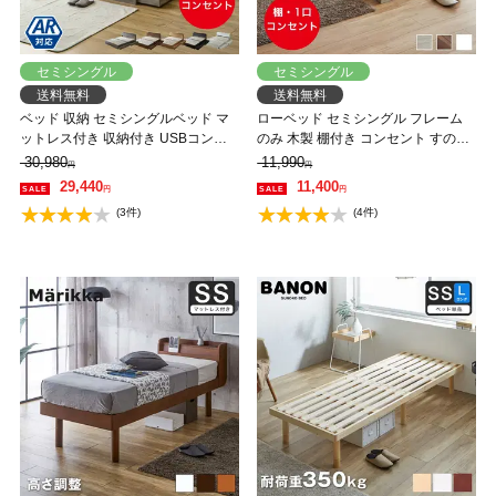
セミシングル
セミシングル
送料無料
送料無料
ベッド 収納 セミシングルベッド マ
ローベッド セミシングル フレーム
ットレス付き 収納付き USBコンセ
のみ 木製 棚付き コンセント すのこ
ント付き zesto ゼスト セミシングル
ベッド フロアベッド セミシングル
30,980
11,990
円
円
高密度バリューポケットコイルマッ
29,440
11,400
円
円
トレス付き すのこベッド 引き出し
(3件)
(4件)
付きベッド zesto 木製ベッド【AR】
【z有料組立】