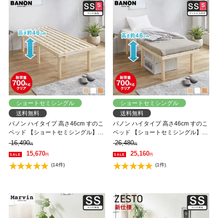
ショートセミシングル
ショートセミシングル
送料無料
送料無料
バノン ハイタイプ 高さ46cm すのこ
バノン ハイタイプ 高さ46cm すのこ
ベッド 【ショートセミシングル】
ベッド 【ショートセミシングル】
長さ180cm 木製 ベッドフレーム 耐
長さ180cm 木製 三つ折りウレタン
16,490
26,480
円
円
荷重350kg 組立簡単 低ホルムアルデ
マットレス付き 耐荷重350kg 組立簡
15,670
25,160
円
円
ヒド
単 低ホルムアルデヒド
(14件)
(1件)