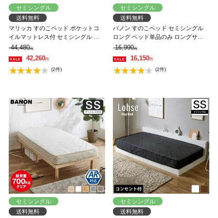
セミシングル
セミシングル
送料無料
送料無料
マリッカ すのこベッド ポケットコ
バノン すのこベッド セミシングル
イルマットレス付 セミシングル 木
ロング ベッド単品のみ ロングサイ
製ベッド 天然木 高さ3段階調節 棚・
ズ 長さ210cm 木製 耐荷重350kg 組
44,480
16,990
円
円
コンセント付き ナチュラル ホワイ
立簡単 ヘッドレス 高さ4段階
42,260
16,150
円
円
ト ブラウン 北欧調 【大型家具配
(2件)
(2件)
送】
セミシングル
セミシングル
送料無料
送料無料