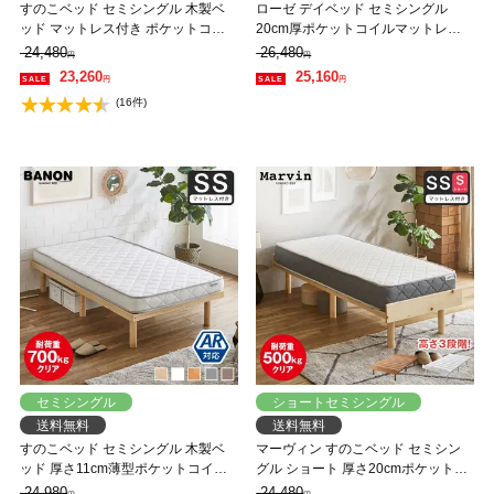
すのこベッド セミシングル 木製ベ
ローゼ デイベッド セミシングル
ッド マットレス付き ポケットコイ
20cm厚ポケットコイルマットレス
ルマットレス 組立簡単 ヘッドレス
セット 棚 コンセント付き すのこベ
24,480
26,480
円
円
一人暮らし 北欧 低ホルムアルデヒ
ッド セミシングルベッドローベッド
23,260
25,160
円
円
ド バノン【AR】
(16件)
セミシングル
ショートセミシングル
送料無料
送料無料
すのこベッド セミシングル 木製ベ
マーヴィン すのこベッド セミシン
ッド 厚さ11cm薄型ポケットコイル
グル ショート 厚さ20cmポケットコ
マットレス付き ポケットコイルマッ
イルマットレスセット 木製 頑丈 耐
24,980
24,480