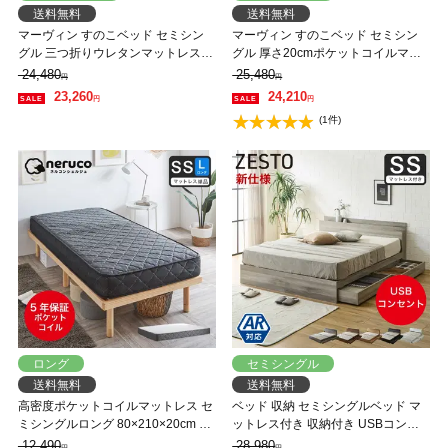
送料無料
送料無料
マーヴィン すのこベッド セミシン
マーヴィン すのこベッド セミシン
グル 三つ折りウレタンマットレスセ
グル 厚さ20cmポケットコイルマッ
ット 木製 頑丈 耐荷重500kg ヘッド
トレスセット 木製 頑丈 耐荷重
24,480
25,480
円
円
レス 高さ3段階
500kg ヘッドレス 高さ3段階
23,260
24,210
円
円
(1件)
ロング
セミシングル
送料無料
送料無料
高密度ポケットコイルマットレス セ
ベッド 収納 セミシングルベッド マ
ミシングルロング 80×210×20cm ベ
ットレス付き 収納付き USBコンセ
ッドマットレス バリューマットレス
ント付き zesto ゼスト セミシングル
12,490
28,980
円
円