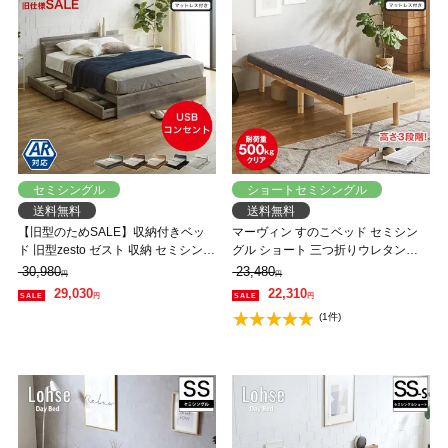
セミシングル
ショートセミシングル
送料無料
送料無料
【旧型のためSALE】収納付きベッ
マーヴィン すのこベッド セミシン
ド 旧型zesto ゼスト 収納 セミシング
グル ショート 三つ折りウレタンマ
ルベッド 高密度バリューポケットコ
ットレスセット 木製 頑丈 耐荷重
30,980
23,480
円
円
イルマットレス付き 収納付き USB
500kg ヘッドレス 高さ3段階
29,030
22,310
円
円
ポート付き セミシングル すのこベ
(1件)
ッド 引き出し付きベッド 木製ベッ
ド【AR】【z有料組立】