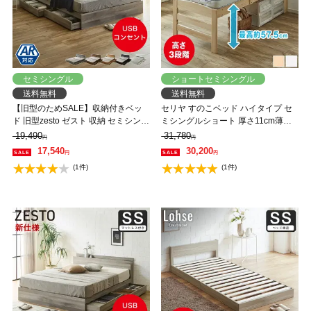
セミシングル
ショートセミシングル
送料無料
送料無料
【旧型のためSALE】収納付きベッ
セリヤ すのこベッド ハイタイプ セ
ド 旧型zesto ゼスト 収納 セミシング
ミシングルショート 厚さ11cm薄型
ルベッド フレームのみ 収納付き
ポケットコイルマットレスセット 木
19,490
31,780
円
円
USBポート付き セミシングル すの
製 棚付き 高さ調節可能 サイドガー
17,540
30,200
円
円
こベッド 引き出し付きベッド 木製
ド付き コンセント 【大型家具配
(1件)
(1件)
ベッド【AR】【z有料組立】
送】