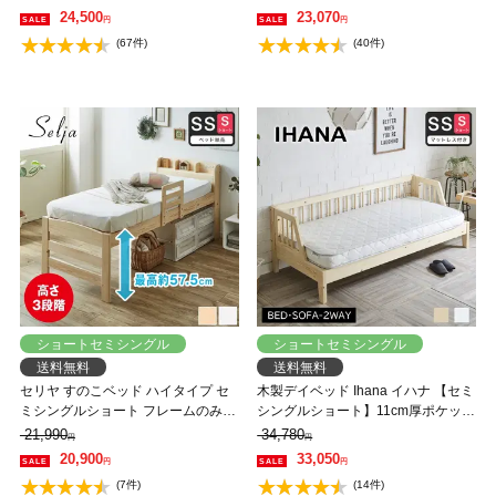
350kg 組立簡単 高さ4段階 低ホルム
350kg 組立簡単 高さ4段階 低ホルム
24,500
23,070
円
円
アルデヒド バノン【AR】
アルデヒド バノン【AR】
(67件)
(40件)
ショートセミシングル
ショートセミシングル
送料無料
送料無料
セリヤ すのこベッド ハイタイプ セ
木製デイベッド Ihana イハナ 【セミ
ミシングルショート フレームのみ
シングルショート】11cm厚ポケット
木製 棚付き 高さ調節可能 サイドガ
コイルマットレスセット すのこベッ
21,990
34,780
円
円
ード付き コンセント 【大型家具配
ド ベンチソファ ソファベッド 【大
20,900
33,050
円
円
送】
型家具配送】
(7件)
(14件)