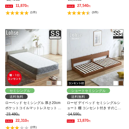
nerucoオリジナルマットレス
ネルコZマットレス付き すのこベッ
11,870
27,540
円
円
ド 引き出し付きベッド zesto 木製ベ
(1件)
(3件)
ッド【AR】【z有料組立】
セミシングル
ショートセミシングル
送料無料
送料無料
ローベッド セミシングル 厚さ20cm
ローゼ デイベッド セミシングルシ
ポケットコイルマットレスセット 木
ョート 棚 コンセント付き すのこベ
製 棚付き コンセント すのこ ベッド
ッド ショートサイズ ショートベッ
23,480
14,590
円
円
フロアベッド
ドローベッド ソファベッド
22,310
13,870
円
円
(2件)