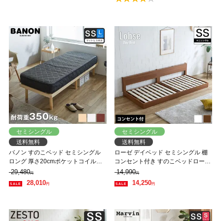
セミシングル
セミシングル
送料無料
送料無料
バノン すのこベッド セミシングル
ローゼ デイベッド セミシングル 棚
ロング 厚さ20cmポケットコイルマ
コンセント付き すのこベッドローベ
ットレスセット ロングサイズ 長さ
ッド ソファベッド ベッドフレーム
29,480
14,990
円
円
210cm 木製 耐荷重350kg 組立簡単
木製
28,010
14,250
円
円
ヘッドレス 高さ4段階