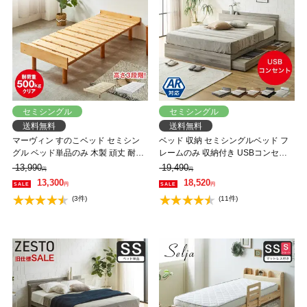
セミシングル
セミシングル
送料無料
送料無料
マーヴィン すのこベッド セミシン
ベッド 収納 セミシングルベッド フ
グル ベッド単品のみ 木製 頑丈 耐荷
レームのみ 収納付き USBコンセン
重500kg ヘッドレス 高さ3段階
ト付き zesto ゼスト セミシングル す
13,990
19,490
円
円
のこベッド 引き出し付きベッド
13,300
18,520
円
円
zesto 木製ベッド【AR】【z有料組
(3件)
(11件)
立】