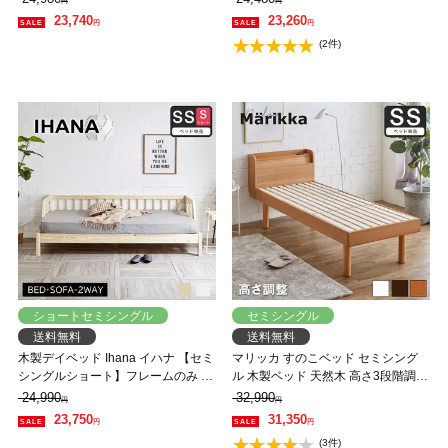
円
円
トレス 組立簡単 ヘッドレス 一人暮
荷重500kg ヘッドレス 高さ3段階
23,740
23,260
円
円
らし 北欧 低ホルムアルデヒド バノ
(2件)
ン【AR】
ショートセミシングル
セミシングル
送料無料
送料無料
木製デイベッド Ihana イハナ 【セミ
マリッカ すのこベッド セミシング
シングルショート】フレームのみ す
ル 木製ベッド 天然木 高さ3段階調節
のこベッド ベンチソファ ソファベ
棚・コンセント付き ナチュラル ホ
24,990
32,990
円
円
ッド 【大型家具配送】
ワイト ブラウン 北欧調 【フレーム
23,750
31,350
円
円
のみ】 【大型家具配送】
(3件)